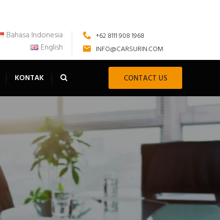
Bahasa Indonesia
+62 8111 908 1968
English
INFO@CARSURIN.COM
KONTAK
CONTACT US