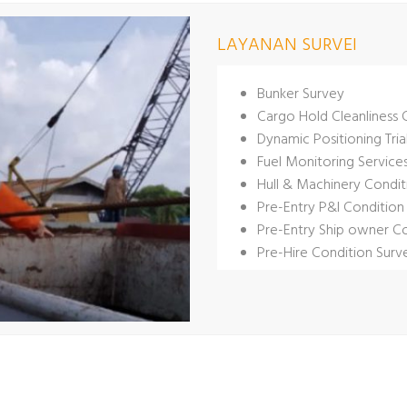
LAYANAN SURVEI
Bunker Survey
Cargo Hold Cleanliness 
Dynamic Positioning Tria
Fuel Monitoring Service
Hull & Machinery Condit
Pre-Entry P&I Condition
Pre-Entry Ship owner C
Pre-Hire Condition Surv
Pre-Purchase Condition
Suitability Condition Su
Underwater Condition 
Valuation Condition Sur