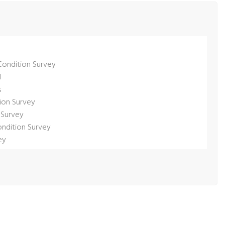
Condition Survey
l
s
ion Survey
 Survey
ondition Survey
ey
 Survey
rvey
Survey
vey