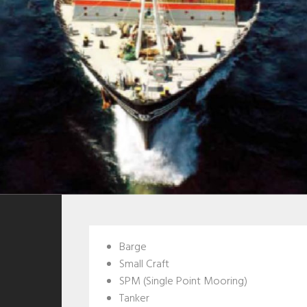
Barge
Small Craft
SPM (Single Point Mooring)
Tanker