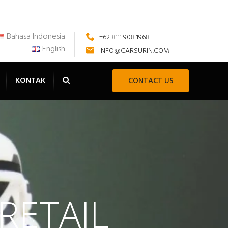
Bahasa Indonesia
+62 8111 908 1968
English
INFO@CARSURIN.COM
KONTAK
CONTACT US
RETAIL