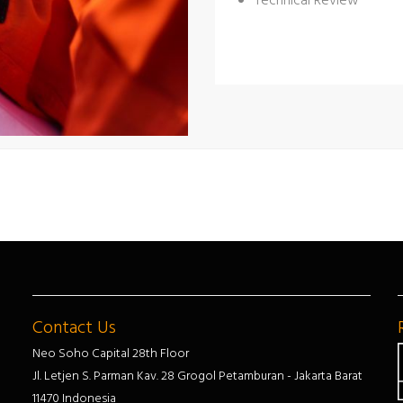
Technical Review
Contact Us
Neo Soho Capital 28th Floor
Jl. Letjen S. Parman Kav. 28 Grogol Petamburan - Jakarta Barat
11470 Indonesia