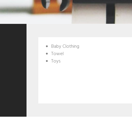
Baby Clothing
Towel
Toys