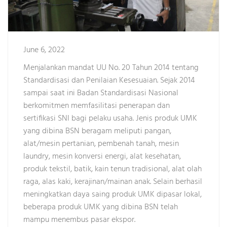
June 6, 2022
Menjalankan mandat UU No. 20 Tahun 2014 tentang
Standardisasi dan Penilaian Kesesuaian. Sejak 2014
sampai saat ini Badan Standardisasi Nasional
berkomitmen memfasilitasi penerapan dan
sertifikasi SNI bagi pelaku usaha. Jenis produk UMK
yang dibina BSN beragam meliputi pangan,
alat/mesin pertanian, pembenah tanah, mesin
laundry, mesin konversi energi, alat kesehatan,
produk tekstil, batik, kain tenun tradisional, alat olah
raga, alas kaki, kerajinan/mainan anak. Selain berhasil
meningkatkan daya saing produk UMK dipasar lokal,
beberapa produk UMK yang dibina BSN telah
mampu menembus pasar ekspor.